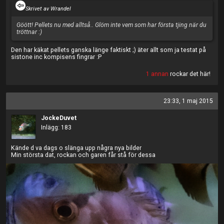
Skrivet av Wrandel
Göött! Pellets nu med alltså.. Glöm inte vem som har första tjing när du
tröttnar :)
Den har käkat pellets ganska länge faktiskt ;) äter allt som ja testat på
sistone inc kompisens fingrar :P
1 annan
rockar det här!
23:33, 1 maj 2015
JockeDuvet
Inlägg: 183
Kände d va dags o slänga upp några nya bilder
Min största dat, rockan och garen får stå för dessa