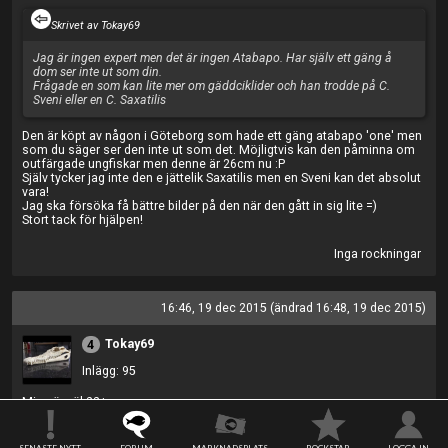
Skrivet av Tokay69
Jag är ingen expert men det är ingen Atabapo. Har själv ett gäng å
dom ser inte ut som din.
Frågade en som kan lite mer om gäddciklider och han trodde på C.
Sveni eller en C. Saxatilis
Den är köpt av någon i Göteborg som hade ett gäng atabapo 'one' men
som du säger ser den inte ut som det. Möjligtvis kan den påminna om
outfärgade ungfiskar men denne är 26cm nu :P
Själv tycker jag inte den e jättelik Saxatilis men en Sveni kan det absolut
vara!
Jag ska försöka få bättre bilder på den när den gått in sig lite =)
Stort tack för hjälpen!
Inga rockningar
16:46, 19 dec 2015 (ändrad 16:48, 19 dec 2015)
Tokay69
4
Inlägg: 95
Mina är väl 22+
Din är inte särskilt lik min på bilden.