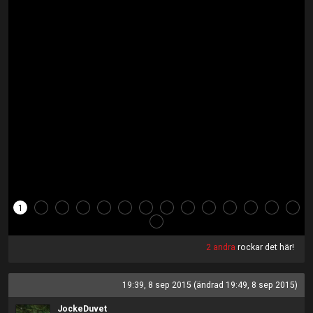
1
2
3
4
5
6
7
8
9
10
11
12
13
14
15
2 andra
rockar det här!
19:39, 8 sep 2015 (ändrad 19:49, 8 sep 2015)
JockeDuvet