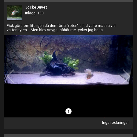
JockeDuvet
Inlägg: 183
Fick göra om lite igen då den förra "roten" alltid välte massa vid
vattenbyten.. Men blev snyggt såhär me tycker jag haha
1
Inga rockningar