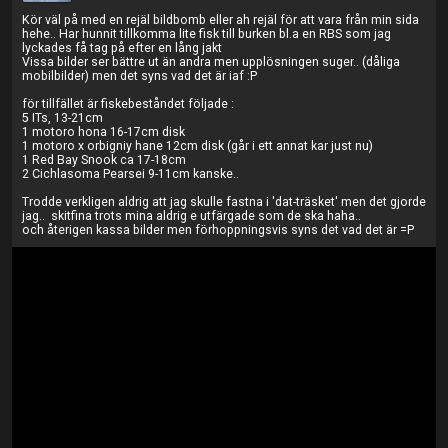
Kör väl på med en rejäl bildbomb eller ah rejäl för att vara från min sida
hehe.. Har hunnit tillkomma lite fisk till burken bl.a en RBS som jag
lyckades få tag på efter en lång jakt
Vissa bilder ser bättre ut än andra men upplösningen suger.. (dåliga
mobilbilder) men det syns vad det är iaf :P
för tillfället är fiskebeståndet följade :
5 ITs, 13-21cm
1 motoro hona 16-17cm disk
1 motoro x orbigniy hane 12cm disk (går i ett annat kar just nu)
1 Red Bay Snook ca 17-18cm
2 Cichlasoma Pearsei 9-11cm kanske..
Trodde verkligen aldrig att jag skulle fastna i 'dat-träsket' men det gjorde
jag.. skitfina trots mina aldrig e utfärgade som de ska haha..
och återigen kassa bilder men förhoppningsvis syns det vad det är =P