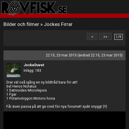
Bilder och filmer
»
Jockes Firrar
>
>>
1/9
22:15, 23 mar 2015 (ändrad 22:15, 23 mar 2015)
JockeDuvet
Inlägg: 183
Drar väl oxå igång en ny bildtråd bara för att!
6st Heros Notatus
1 Datnioides Microlepsis
1 Fgar
1 Potamotrygon Motoro hona
Får även passa på att ge cred för nya forumet! sjukt snyggt (Y)