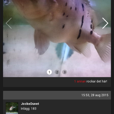
1
2
3
1 annan
rockar det här!
15:53, 28 aug 2015
JockeDuvet
Inlägg: 183