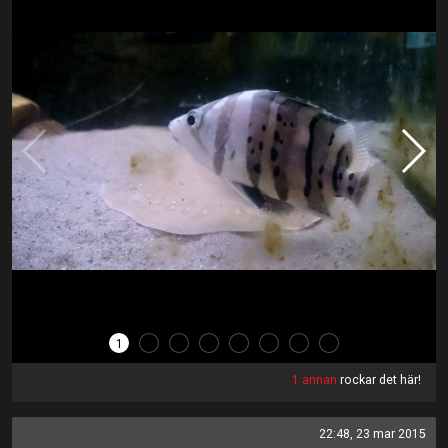
1
2
3
4
5
6
7
8
1 annan
rockar det här!
22:48, 23 mar 2015