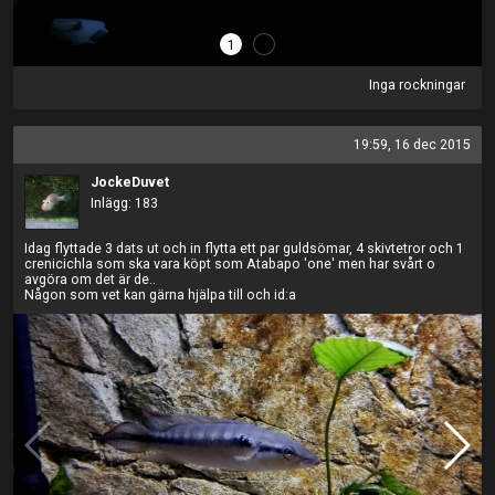
1
2
Inga rockningar
19:59, 16 dec 2015
JockeDuvet
Inlägg: 183
Idag flyttade 3 dats ut och in flytta ett par guldsömar, 4 skivtetror och 1
crenicichla som ska vara köpt som Atabapo 'one' men har svårt o
avgöra om det är de..
Någon som vet kan gärna hjälpa till och id:a