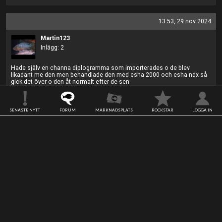
13:53, 29 nov 2024
Martin123
Inlägg: 2
Hade själv en channa diplogramma som importerades o de blev
likadant me den men behandlade den med esha 2000 och esha ndx så
gick det över o den åt normalt efter de sen
Inga rockningar
SENASTE NYTT
FORUM
MARKNADSPLATS
ROCKSTAR
LOGGA IN
20:02, 30 nov 2024
MLindb3rg
Inlägg: 2
Den dog idag 😪
Inga rockningar
Kontakta oss