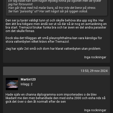
Ett tag hade han som någon mjölkig hinna på ögonen men de tycker
jag har försvunnit.
Han går ihop med två malar bara, så tror inte det beror på stress.
Ser han "parasitig" ut? Har sett något sår på ryggen också.
Den ser ju tyvärr väldigt tunn ut och skulle behöva äta upp sig lite. Har
den ätit bra tidigare men ändå ser ut så där så är nog en avmaskning en
bra start. Tremazol brukar funka bra och tar även en del andra parasiter
om det skulle finnas.
Dock ska det tilläggas att små pleurophthalma kan vara känsliga för
stora vattenbyten vilket krävs efter Tremazol.
Jag har själv 2st små och dom har klarat vattenbyten utan problem.
Inga rockningar
13:53, 29 nov 2024
Martin123
Inlägg: 2
Hade själv en channa diplogramma som importerades o de blev
likadant me den men behandlade den med esha 2000 och esha ndx så
gick det över o den åt normalt efter de sen
Inga rockningar