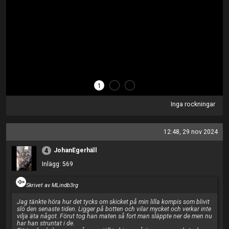
1
2
3
Inga rockningar
12:48, 29 nov 2024
JohanEgerhäll
4
Inlägg: 569
Skrivet av MLindb3rg
Jag tänkte höra hur det tycks om skicket på min lilla kompis som blivit
slö den senaste tiden. Ligger på botten och vilar mycket och verkar inte
vilja äta något. Förut tog han maten så fort man släppte ner de men nu
har han struntat i de.