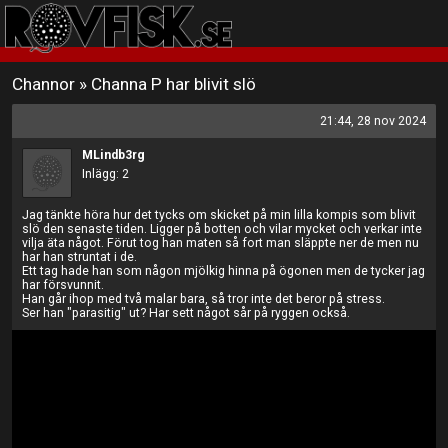
Channor
»
Channa P har blivit slö
21:44, 28 nov 2024
MLindb3rg
Inlägg: 2
Jag tänkte höra hur det tycks om skicket på min lilla kompis som blivit
slö den senaste tiden. Ligger på botten och vilar mycket och verkar inte
vilja äta något. Förut tog han maten så fort man släppte ner de men nu
har han struntat i de.
Ett tag hade han som någon mjölkig hinna på ögonen men de tycker jag
har försvunnit.
Han går ihop med två malar bara, så tror inte det beror på stress.
Ser han "parasitig" ut? Har sett något sår på ryggen också.