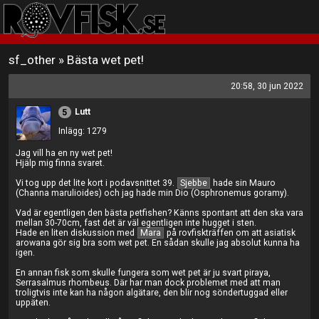
sf_other
»
Bästa wet pet!
20:58, 30 jun 2022
Lutt
5
Inlägg: 1279
Jag vill ha en ny wet pet!
Hjälp mig finna svaret.
Vi tog upp det lite kort i podavsnittet 39.
Sjebbe
hade sin Mauro
(Channa marulioides) och jag hade min Dio (Osphronemus goramy).
Vad är egentligen den bästa petfishen? Känns spontant att den ska vara
mellan 30-70cm, fast det är väl egentligen inte hugget i sten.
Hade en liten diskussion med
Mara
på rovfiskträffen om att asiatisk
arowana gör sig bra som wet pet. En sådan skulle jag absolut kunna ha
igen.
En annan fisk som skulle fungera som wet pet är ju svart piraya,
Serrasalmus rhombeus. Där har man dock problemet med att man
troligtvis inte kan ha någon algätare, den blir nog söndertuggad eller
uppäten.