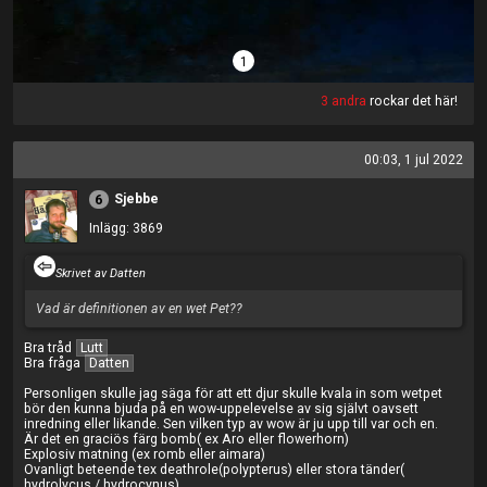
1
3 andra
rockar det här!
00:03, 1 jul 2022
Sjebbe
6
Inlägg: 3869
Skrivet av Datten
Vad är definitionen av en wet Pet??
Bra tråd
Lutt
Bra fråga
Datten
Personligen skulle jag säga för att ett djur skulle kvala in som wetpet
bör den kunna bjuda på en wow-uppelevelse av sig självt oavsett
inredning eller likande. Sen vilken typ av wow är ju upp till var och en.
Är det en graciös färg bomb( ex Aro eller flowerhorn)
Explosiv matning (ex romb eller aimara)
Ovanligt beteende tex deathrole(polypterus) eller stora tänder(
hydrolycus / hydrocynus).