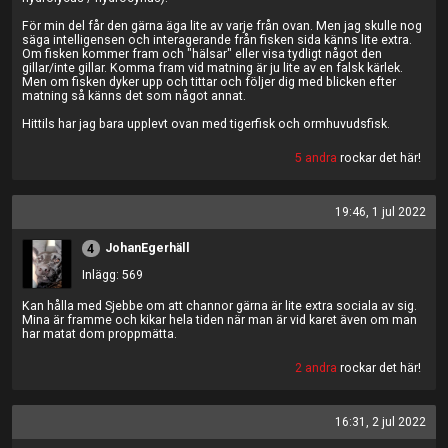
För min del får den gärna äga lite av varje från ovan. Men jag skulle nog
säga intelligensen och interagerande från fisken sida känns lite extra.
Om fisken kommer fram och "hälsar" eller visa tydligt något den
gillar/inte gillar. Komma fram vid matning är ju lite av en falsk kärlek.
Men om fisken dyker upp och tittar och följer dig med blicken efter
matning så känns det som något annat.
Hittils har jag bara upplevt ovan med tigerfisk och ormhuvudsfisk.
5 andra
rockar det här!
19:46, 1 jul 2022
JohanEgerhäll
4
Inlägg: 569
Kan hålla med Sjebbe om att channor gärna är lite extra sociala av sig.
Mina är framme och kikar hela tiden när man är vid karet även om man
har matat dom proppmätta.
2 andra
rockar det här!
16:31, 2 jul 2022