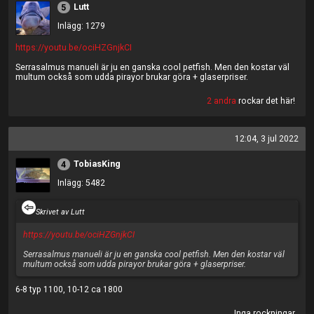
Lutt
5
Inlägg: 1279
https://youtu.be/ociHZGnjkCI
Serrasalmus manueli är ju en ganska cool petfish. Men den kostar väl
multum också som udda pirayor brukar göra + glaserpriser.
2 andra
rockar det här!
12:04, 3 jul 2022
TobiasKing
4
Inlägg: 5482
Skrivet av Lutt
https://youtu.be/ociHZGnjkCI
Serrasalmus manueli är ju en ganska cool petfish. Men den kostar väl
multum också som udda pirayor brukar göra + glaserpriser.
6-8 typ 1100, 10-12 ca 1800
Inga rockningar