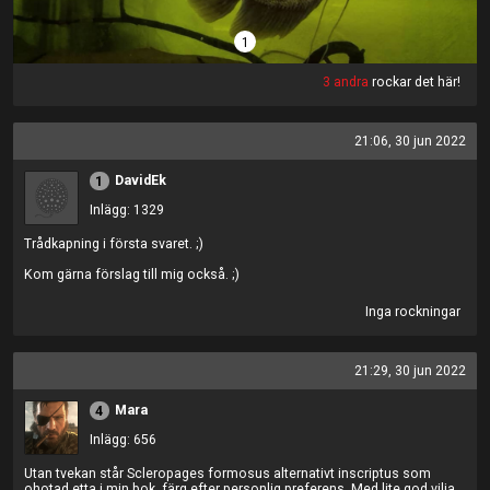
1
3 andra
rockar det här!
21:06, 30 jun 2022
DavidEk
1
Inlägg: 1329
Trådkapning i första svaret. ;)
Kom gärna förslag till mig också. ;)
Inga rockningar
21:29, 30 jun 2022
Mara
4
Inlägg: 656
Utan tvekan står Scleropages formosus alternativt inscriptus som
ohotad etta i min bok, färg efter personlig preferens. Med lite god vilja