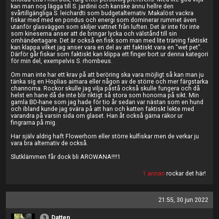
kan man nog lägga till S. jardinii och kanske ännu hellre den
svårtillgängliga S. leichardti som budgetalternativ. Makalöst vackra
fiskar med med en pondus och energi som dominerar rummet även
utanför glasväggen som skiljer vattnet från luften. Det är inte för inte
som kineserna anser att de bringar lycka och välstånd till sin
omhändertagare. Det är också en fisk som man med lite träning faktiskt
kan klappa vilket jag anser vara en del av att faktiskt vara en "wet pet".
Därför går fiskar som faktiskt kan klippa ett finger bort ur denna kategori
för min del, exempelvis S. rhombeus.
Om man inte har ett krav på att beröring ska vara möjligt så kan man ju
tänka sig en Hoplias aimara eller någon av de större och mer färgstarka
channorna. Rockor skulle jag vilja påstå också skulle fungera och då
helst en hane då de inte blir riktigt så stora som honorna på sikt. Min
gamla BD-hane som jag hade för tio år sedan var nästan som en hund
och ibland kunde jag svära på att han och katten faktiskt lekte med
varandra på varsin sida om glaset. Han åt också gärna räkor ur
fingrarna på mig.
Har själv aldrig haft Flowerhorn eller större kulfiskar men de verkar ju
vara bra alternativ de också.
Slutklämmen får dock bli AROWANA!!!!1
1 annan
rockar det här!
21:55, 30 jun 2022
Datten
3