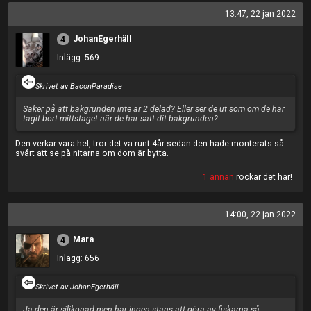
13:47, 22 jan 2022
JohanEgerhäll
4
Inlägg: 569
Skrivet av BaconParadise
Säker på att bakgrunden inte är 2 delad? Eller ser de ut som om de har
tagit bort mittstaget när de har satt dit bakgrunden?
Den verkar vara hel, tror det va runt 4år sedan den hade monterats så
svårt att se på nitarna om dom är bytta.
1 annan
rockar det här!
14:00, 22 jan 2022
Mara
4
Inlägg: 656
Skrivet av JohanEgerhäll
Ja den är silikonad men har ingen stans att göra av fiskarna så