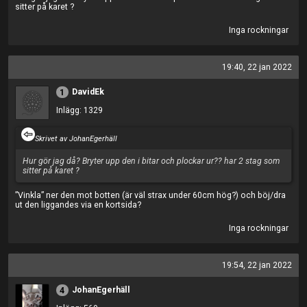
sitter på karet ?
Inga rockningar
19:40, 22 jan 2022
DavidEk
1
Inlägg: 1329
Skrivet av JohanEgerhäll
Hur gör jag då? Bryter upp den i bitar och plockar ur?? har 2 stag som
sitter på karet ?
”Vinkla” ner den mot botten (är väl strax under 60cm hög?) och böj/dra
ut den liggandes via en kortsida?
Inga rockningar
19:54, 22 jan 2022
JohanEgerhäll
4