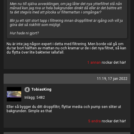
Men nu till själva avvecklingen, om jag låter det nya ytterfiltret stå nån
månad kan jag riva ur hela bakgrunden direkt då eller är det bättre att
ta det stegvis med att plocka ur filtermattan i omgångar?
Blir ju ett rätt stort tapp i filtrering innan droppfiltret är igång och vill ju
göra det så riskfritt som möjligt.
Hur hade ni gjort?
Nu är inte jag någon expert i detta med filtrering. Men borde väl gå om
du tar bort hälften av mattan nu och kramar ur de i det nya filtret, så kan
du flytta över lite bakterier iallafall.
1 annan
rockar det här!
11:19, 17 jan 2022
TobiasKing
4
Inlägg: 5482
Eller så bygger du ditt droppfiltrr, flyttar media och pump sen sliter ut
bakgrunden. Simple as that
5 andra
rockar det här!