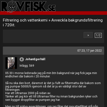
Filtrering och vattenkemi
»
Avveckla bakgrundsfiltrering
i 720it.
>
1/2
07:23, 17 jan 2022
JohanEgerhäll
4
Inlägg: 569
05:30 i morse ledsnade jag på min btn bakgrund när jag fick jaga min
endlicheri där bakom i 20 minuter.
Så nu ska den bort, däremot är det ju fullt av filtermatta där bakom som
jag pumpar 5000l/h igenom så det är ju en väldigt stor del av
filtreringen.
Har ett Ultramax 2000 på sidan av.
Tänker att jag kör ett till Ultramax filter nu innan bakgrunden ryker och
sen bygger droppfilter av pumpen jag har.
Men nu till själva avvecklingen, om jag låter det nya ytterfiltret stå nån