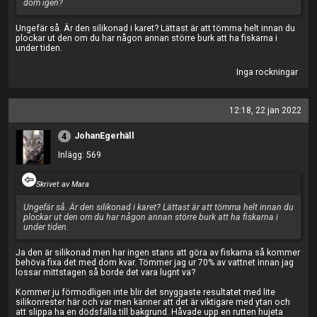
dom igen?
Ungefär så. Är den silikonad i karet? Lättast är att tömma helt innan du
plockar ut den om du har någon annan större burk att ha fiskarna i
under tiden.
Inga rockningar
12:18, 22 jan 2022
JohanEgerhäll
4
Inlägg: 569
Skrivet av Mara
Ungefär så. Är den silikonad i karet? Lättast är att tömma helt innan du
plockar ut den om du har någon annan större burk att ha fiskarna i
under tiden.
Ja den är silikonad men har ingen stans att göra av fiskarna så kommer
behöva fixa det med dom kvar. Tömmer jag ur 70% av vattnet innan jag
lossar mittstagen så borde det vara lugnt va?
Kommer ju förmodligen inte blir det snyggaste resultatet med lite
silikonrester här och var men känner att det är viktigare med ytan och
att slippa ha en dödsfälla till bakgrund. Håvade upp en rutten hujeta