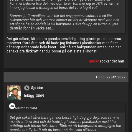
kommer behöva fixa det med dom kvar. Tömmer jag ur 70% av vattnet
innan jag lossar mittstagen så borde det vara lugnt va?
Kommer ju förmodligen inte blir det snyggaste resultatet med lite
silikonrester här och var men känner att det är viktigare med ytan och
att slippa ha en dödsfälla till bakgrund. Håvade upp en rutten hujeta
därifrån för nån vecka sen...
Det går säkert, låter bara ganska besvärligt. Jag gjorde precis samma
manöver förra året och då hade jag fiskarna i plastbackar med filter
påhängt och tömde hela karet. Tänk på att bakgrunden antagligen har
ganska bra flytkraft när du lossar på det sista silikonet.
1 annan
rockar det här!
15:55, 22 jan 2022
Sjebbe
6
Inlägg: 3869
Skrivet av Mara
Det går säkert, låter bara ganska besvärligt. Jag gjorde precis samma
manöver förra året och då hade jag fiskarna i plastbackar med filter
påhängt och tömde hela karet. Tänk på att bakgrunden antagligen har
ganska bra flytkraft när du lossar på det sista silikonet.