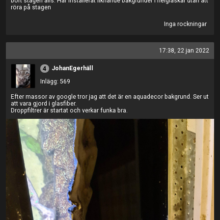
bort stagen alls. Har installerat liknande bakgrunder i helglaskar utan att
röra på stagen
Inga rockningar
17:38, 22 jan 2022
JohanEgerhäll
4
Inlägg: 569
Efter massor av google tror jag att det är en aquadecor bakgrund. Ser ut
att vara gjord i glasfiber.
Droppfiltrer är startat och verkar funka bra.