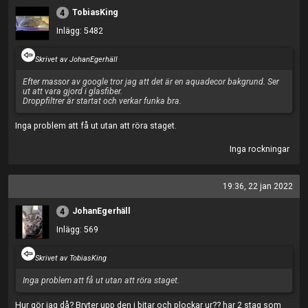
TobiasKing
4
Inlägg: 5482
Skrivet av JohanEgerhäll
Efter massor av google tror jag att det är en aquadecor bakgrund. Ser
ut att vara gjord i glasfiber.
Droppfiltrer är startat och verkar funka bra.
Inga problem att få ut utan att röra staget.
Inga rockningar
19:36, 22 jan 2022
JohanEgerhäll
4
Inlägg: 569
Skrivet av TobiasKing
Inga problem att få ut utan att röra staget.
Hur gör jag då? Bryter upp den i bitar och plockar ur?? har 2 stag som