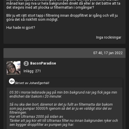
månad kan jag riva ur hela bakgrunden direkt då eller är det bättre att ta
det stegvis med att plocka ur filtermattan i omgångar?
Blir ju ett rätt stort tapp i filtrering innan droppfiltret är igång och vill ju
göra det så riskfritt som möjligt.
Hur hade ni gjort?
Inga rockningar
07:40, 17 jan 2022
BaconParadise
2
Inlägg: 271
Skrivet av JohanEgerhäll
05:30 i morse ledsnade jag på min btn bakgrund när jag fick jaga min
endlicheri där bakom i 20 minuter.
Så nu ska den bort, däremot är det ju fullt av filtermatta där bakom
som jag pumpar 5000l/h igenom så det är ju en väldigt stor del av
filtreringen.
Har ett Ultramax 2000 på sidan av.
Tänker att jag kör ett till Ultramax filter nu innan bakgrunden ryker och
sen bygger droppfilter av pumpen jag har.