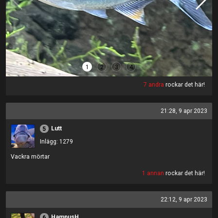
1
2
3
4
7 andra
rockar det här!
21:28, 9 apr 2023
Lutt
5
Inlägg: 1279
Vackra mörtar
1 annan
rockar det här!
22:12, 9 apr 2023
HampusH
6