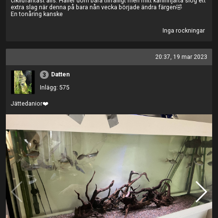
ciklidfantast alls. Håller dom bara tillfälligt men mitt kaninhjärta slog ett
extra slag när denna på bara nån vecka började ändra färgen🤣
En tonåring kanske
Inga rockningar
20:37, 19 mar 2023
Datten
3
Inlägg: 575
Jättedanior❤️