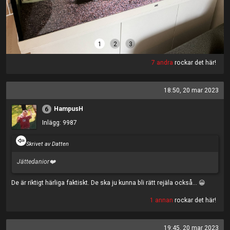
1
2
3
7 andra
rockar det här!
18:50, 20 mar 2023
HampusH
6
Inlägg: 9987
Skrivet av Datten
Jättedanior❤️
De är riktigt härliga faktiskt. De ska ju kunna bli rätt rejäla också... 😀
1 annan
rockar det här!
19:45, 20 mar 2023