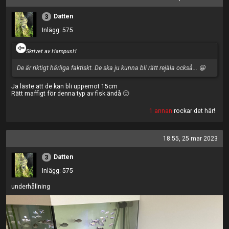
Datten
3
Inlägg: 575
Skrivet av HampusH
De är riktigt härliga faktiskt. De ska ju kunna bli rätt rejäla också... 😀
Ja läste att de kan bli uppemot 15cm
Rätt maffigt för denna typ av fisk ändå 🙂
1 annan
rockar det här!
18:55, 25 mar 2023
Datten
3
Inlägg: 575
underhållning