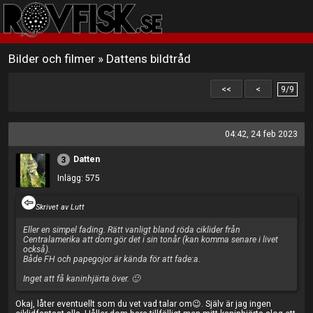
Bilder och filmer
»
Dattens bildtråd
<<
<
9/9
04:42, 24 feb 2023
Datten
3
Inlägg: 575
Skrivet av Lutt
Eller en simpel fading. Rätt vanligt bland röda ciklider från
Centralamerika att dom gör det i sin tonår (kan komma senare i livet
också).
Både FH och papegojor är kända för att fade:a.
Inget att få kaninhjärta över. 🙂
Okaj, låter eventuellt som du vet vad talar om😉. Själv är jag ingen