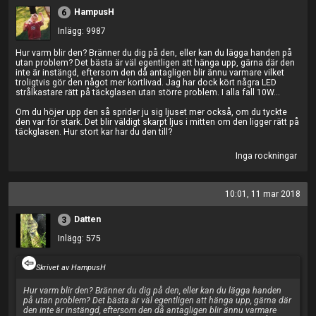
HampusH
6
Inlägg: 9987
Hur varm blir den? Bränner du dig på den, eller kan du lägga handen på
utan problem? Det bästa är väl egentligen att hänga upp, gärna där den
inte är instängd, eftersom den då antagligen blir ännu varmare vilket
troligtvis gör den något mer kortlivad. Jag har dock kört några LED
strålkastare rätt på täckglasen utan större problem. I alla fall 10W...
Om du höjer upp den så sprider ju sig ljuset mer också, om du tyckte
den var för stark. Det blir väldigt skarpt ljus i mitten om den ligger rätt på
täckglasen. Hur stort kar har du den till?
Inga rockningar
10:01, 11 mar 2018
Datten
3
Inlägg: 575
Skrivet av HampusH
Hur varm blir den? Bränner du dig på den, eller kan du lägga handen
på utan problem? Det bästa är väl egentligen att hänga upp, gärna där
den inte är instängd, eftersom den då antagligen blir ännu varmare