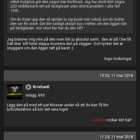
vilket troligtvis gör den något mer kortlivad. Jag har dock kört några
LED strålkastare rätt på täckglasen utan större problem. I alla fall
10W...
Om du höjer upp den så sprider ju sig ljuset mer också, om du tyckte
den var för stark. Det blir väldigt skarpt ljus i mitten om den ligger rätt
på täckglasen. Hur stort kar har du den till?
Jag bränner mig inte på den men blir ju absolut varm.. den är på 15w till
540 liter. Vill helst slippa montera den på väggen. Och tycker det är
snyggare om den ligger rätt på karet :)
Inga rockningar
10:53, 11 mar 2018
KristianE
6
Inlägg: 693
Lägg den på med ett par klossar under så att du kan få lite
luftcirkulation så bör det vara lugnt.
1 annan
rockar det här!
11:24, 11 mar 2018