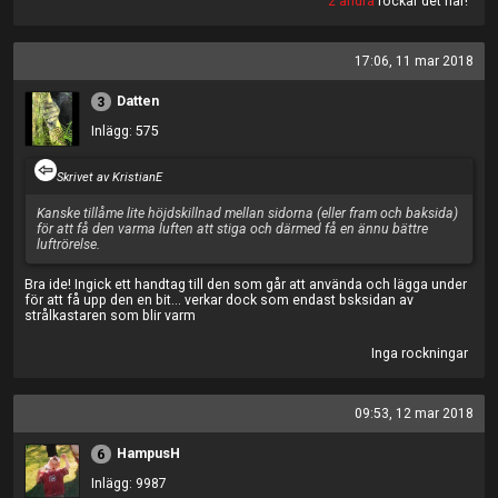
2 andra
rockar det här!
17:06, 11 mar 2018
Datten
3
Inlägg: 575
Skrivet av KristianE
Kanske tillåme lite höjdskillnad mellan sidorna (eller fram och baksida)
för att få den varma luften att stiga och därmed få en ännu bättre
luftrörelse.
Bra ide! Ingick ett handtag till den som går att använda och lägga under
för att få upp den en bit... verkar dock som endast bsksidan av
strålkastaren som blir varm
Inga rockningar
09:53, 12 mar 2018
HampusH
6
Inlägg: 9987