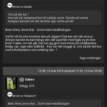
Skrivet av Sjebbe
Tror på det här ^
Inte rakt på, täckglaset kan bli väldigt varmt. Händer att varma
täckglas spricker om det skvätter upp vatten på det.
Been there, done that... Dock med metallhalogen.
Varför vill du inte montera den på väggen? Det kan ser rätt nice ut.
Annars kanske du kan hänga den rakt uppifrån med hjälp av en liten
krok? I taket, om det går. Det har jag gjort med mina LED strålkastare.
Kedja, rep, vajer eller ståltråd... Kan ser rätt snyggt ut, och så blir det bra
med luftcirkulation runt omkring den. ?
Inga rockningar
13:38, 15 mar 2018 (ändrad 13:39, 15 mar 2018)
Datten
3
Inlägg: 575
Skrivet av HampusH
Been there, done that... Dock med metallhalogen.