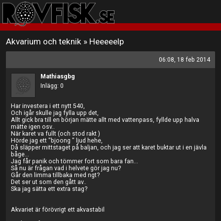
Akvarium och teknik
»
Heeeeelp
06:08, 18 feb 2014
Mathiasgbg
Inlägg: 0
Har investera i ett nytt 540,
Och igår skulle jag fylla upp det,
Allt gick bra till en början mätte allt med vattenpass, fyllde upp halva
mätte igen osv..
När karet va fullt (och stod rakt )
Hörde jag ett "bjoong " ljud hehe,
Då släpper mittstaget på baljan, och jag ser att karet buktar ut i en jävla
båge...
Jag får panik och tömmer fort som bara fan...
Så nu är frågan vad i helvete gör jag nu?
Går den limma tillbaka med ngt?
Det ser ut som den gått av..
Ska jag sätta ett extra stag?
Akvariet är förövrigt ett akvastabil